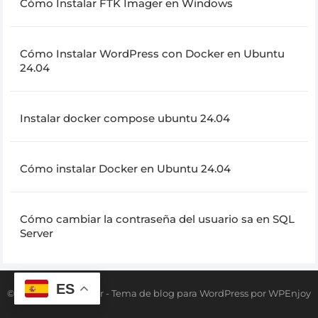
Cómo Instalar FTK Imager en Windows
Cómo Instalar WordPress con Docker en Ubuntu
24.04
Instalar docker compose ubuntu 24.04
Cómo instalar Docker en Ubuntu 24.04
Cómo cambiar la contraseña del usuario sa en SQL
Server
ES
© 2026
Tecno Sender
-
Tema de blog para WordPress
por
WPEnjoy