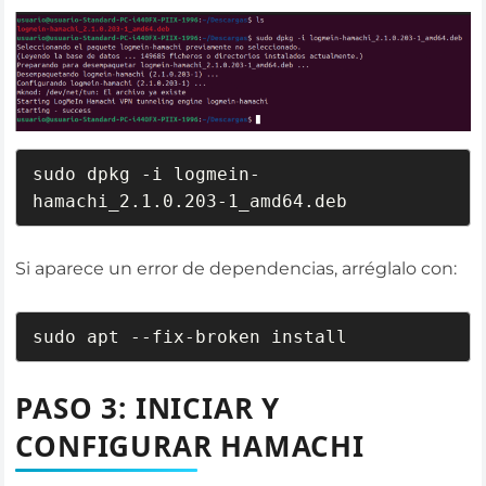
sudo dpkg -i logmein-
hamachi_2.1.0.203-1_amd64.deb
Si aparece un error de dependencias, arréglalo con:
sudo apt --fix-broken install
PASO 3: INICIAR Y
CONFIGURAR HAMACHI