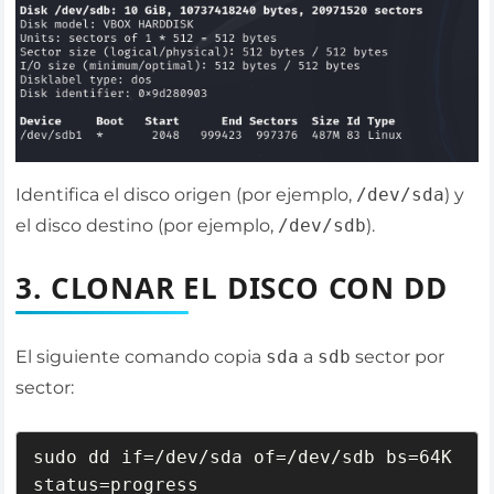
Identifica el disco origen (por ejemplo,
/dev/sda
) y
el disco destino (por ejemplo,
/dev/sdb
).
3. CLONAR EL DISCO CON DD
El siguiente comando copia
sda
a
sdb
sector por
sector:
sudo dd if=/dev/sda of=/dev/sdb bs=64K 
status=progress