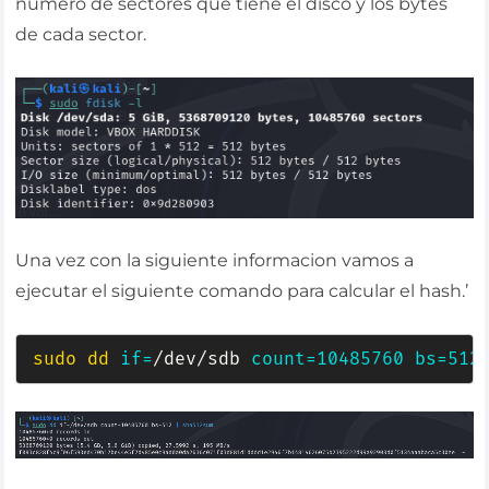
numero de sectores que tiene el disco y los bytes
de cada sector.
Una vez con la siguiente informacion vamos a
ejecutar el siguiente comando para calcular el hash.’
sudo
dd
if
=
/dev/sdb 
count
=
10485760
bs
=
512