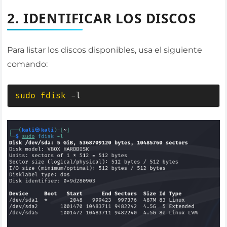
2. IDENTIFICAR LOS DISCOS
Para listar los discos disponibles, usa el siguiente
comando:
sudo
fdisk
 -l