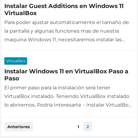
Instalar Guest Additions en Windows 11
VirtualBox
Para poder ajustar automáticamente el tamaño de
la pantalla y algunas funciones mas de nuestra
maquina Windows 11, necesitaremos instalar las
Guest Additions. Tendremos que iniciar nuestra…
VirtualBox
Instalar Windows 11 en VirtualBox Paso a
Paso
El primer paso para la instalación será tener
VirtualBox instalado. Teniendo VirtualBox instalado
lo abriremos. Podría Interesarte – Instalar VirtualBox
PASO 1 – DESCARGAR ISO Necesitamos descargar…
Paginación
Anteriores
1
2
de